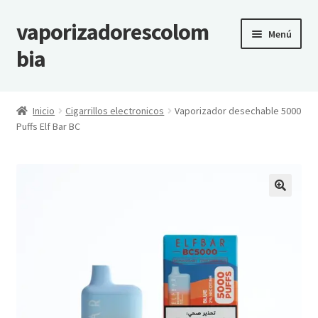
vaporizadorescolom
Ir
Ir
Menú
a
al
bia
la
contenido
navegación
Inicio
Inicio
Cigarrillos electronicos
Vaporizador desechable 5000
Puffs Elf Bar BC
Vaporizadores Colombia
Carrito
Finalizar compra