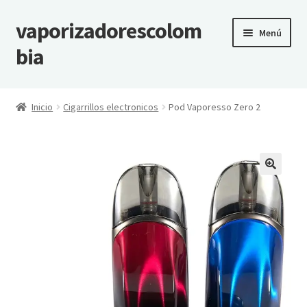
vaporizadorescolom
Ir
Ir
Menú
a
al
bia
la
contenido
navegación
Inicio
Inicio
Cigarrillos electronicos
Pod Vaporesso Zero 2
Vaporizadores Colombia
Carrito
Finalizar compra