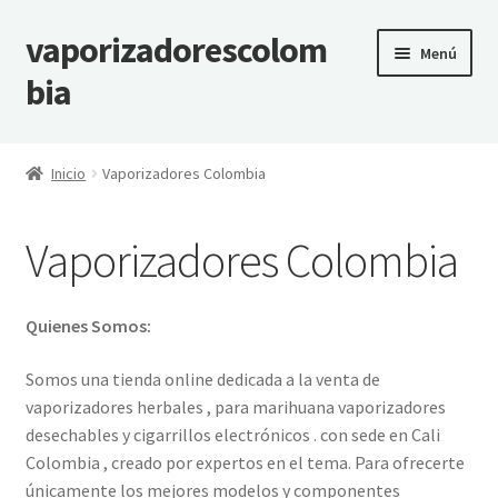
vaporizadorescolom
Ir
Ir
Menú
a
al
bia
la
contenido
navegación
Inicio
Inicio
Vaporizadores Colombia
Vaporizadores Colombia
Vaporizadores Colombia
Carrito
Finalizar compra
Quienes Somos:
Somos una tienda online dedicada a la venta de
vaporizadores herbales , para marihuana vaporizadores
desechables y cigarrillos electrónicos . con sede en Cali
Colombia , creado por expertos en el tema. Para ofrecerte
únicamente los mejores modelos y componentes